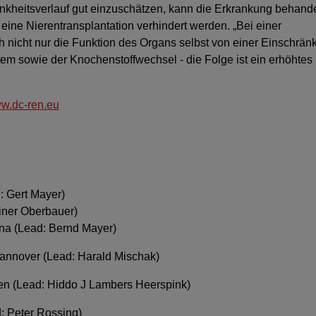
rankheitsverlauf gut einzuschätzen, kann die Erkrankung behand
eine Nierentransplantation verhindert werden. „Bei einer
och nicht nur die Funktion des Organs selbst von einer Einschrä
tem sowie der Knochenstoffwechsel - die Folge ist ein erhöhtes
w.dc-ren.eu
: Gert Mayer)
iner Oberbauer)
a (Lead: Bernd Mayer)
nnover (Lead: Harald Mischak)
en (Lead: Hiddo J Lambers Heerspink)
: Peter Rossing)