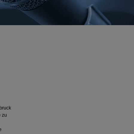
sbruck
e zu
e