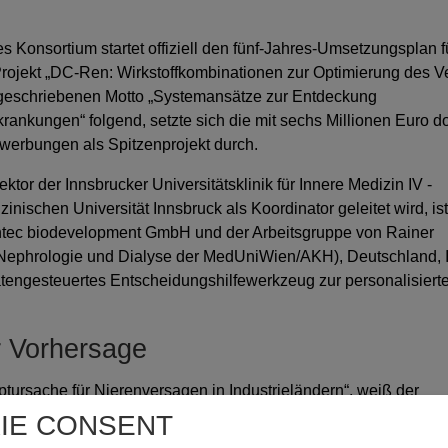
es Konsortium startet offiziell den fünf-Jahres-Umsetzungsplan f
rojekt „DC-Ren: Wirkstoffkombinationen zur Optimierung des Ve
geschriebenen Motto „Systemansätze zur Entdeckung
ankungen“ folgend, setzte sich die mit sechs Millionen Euro do
ewerbungen als Spitzenprojekt durch.
ktor der Innsbrucker Universitätsklinik für Innere Medizin IV -
nischen Universität Innsbruck als Koordinator geleitet wird, ist
tec biodevelopment GmbH und der Arbeitsgruppe von Rainer
r Nephrologie und Dialyse der MedUniWien/AKH), Deutschland, I
tengesteuertes Entscheidungshilfewerkzeug zur personalisiert
r Vorhersage
ursache für Nierenversagen in Industrieländern“, weiß der
ojekts, Gert Mayer. „Obwohl sich in den letzten Jahren die
IE CONSENT
haben, kann die individuelle Wirksamkeit nicht vorhergesagt we