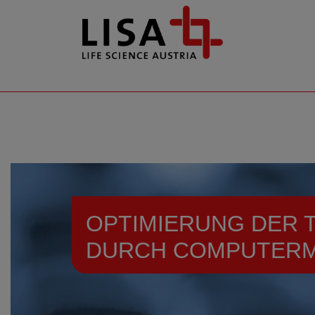
go to contents
OPTIMIERUNG DER 
DURCH COMPUTER
Resources
Events