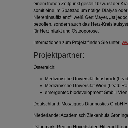
einem frühen Zeitpunkt gestellt bzw. ist der K
somit eine im Spätstadium nötige Dialyse oder 
Niereninsuffizienz“, weiß Gert Mayer, „ist jed
betroffen, sondern auch das Herz-Kreislaufsys
für Herzinfarkt und Osteoporose.“
Informationen zum Projekt finden Sie unter:
ww
Projektpartner:
Österreich:
Medizinische Universität Innsbruck (Lead
Medizinische Universität Wien (Lead: Ra
emergentec biodevelopment GmbH Vienn
Deutschland: Mosaiques Diagnostics GmbH Ha
Niederlande: Academisch Ziekenhuis Groning
Dänemark: Region Hovedstaten Hillerod (Lead