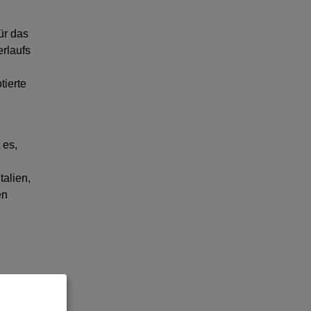
ür das
rlaufs
tierte
 es,
talien,
en
rden.“