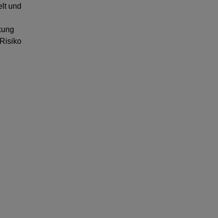
elt und
nkung
 Risiko