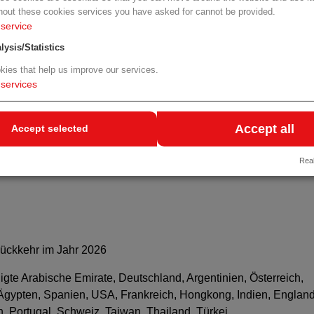
hout these cookies services you have asked for cannot be provided.
e 2025):
service
häftsvolumen in 4 Tagen
lysis/Statistics
nzielle Kunden
kies that help us improve our services.
den Kunden ab
services
Accept all
Accept selected
Real
Rückkehr im Jahr 2026
igte Arabische Emirate, Deutschland, Argentinien, Österreich,
 Ägypten, Spanien, USA, Frankreich, Hongkong, Indien, England
n, Portugal, Schweiz, Taiwan, Thailand, Türkei.