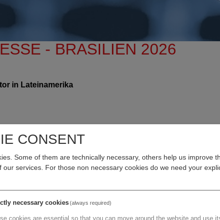
SSE - BRASILIEN 2026
or in Lateinamerika
die größte Fachmesse für den Gesundheitssektor in Lateinameri
IE CONSENT
ltung richtet sich nicht nur an Fachbesucher aus Brasilien - es w
 insbesondere aus Lateinamerika.
es. Some of them are technically necessary, others help us improve th
of our services. For those non necessary cookies do we need your explic
r 5.000 Teilnehmenden statt.
d mit Platz für bis zu fünf Unternehmen. Die Auswahl der
ictly necessary cookies
(always required)
first come, first served“.
se cookies are essential so that you can move around the website and use its