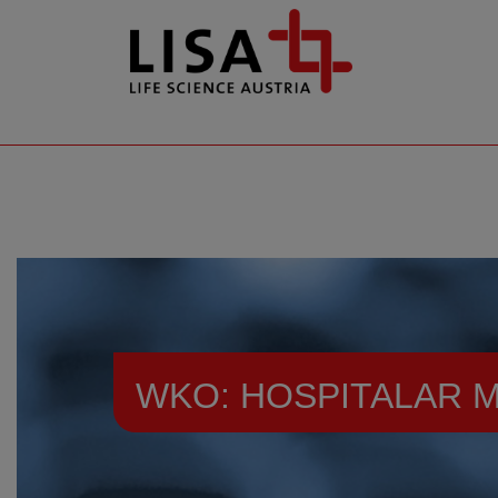
go to contents
WKO: HOSPITALAR M
Resources
Events