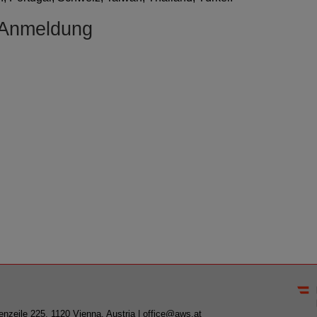
 Anmeldung
nzeile 225, 1120 Vienna, Austria |
office@aws.at