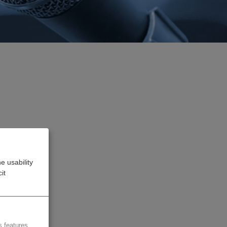
ka
erden
e usability
it
 features.