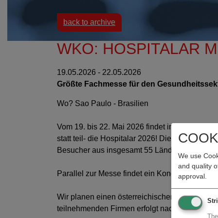
back to archive
WKO: HOSPITALAR ME
19.05.2026 - 22.05.2026
Größte Fachmesse für den Gesundheitssekt
Wo? Sao Paulo - Brasilien
Vom 19. bis 22. Mai 2026 findet in Sao Paulo 
COOK
statt teil- die Hospitalar 2026! Diese Veransta
Besucher aus insgesamt 55 Ländern erwartet,
We use Cooki
and quality 
Parallel zur Messe findet ein Kongress mit übe
approval.
Wir planen einen österreichischen Gruppenstan
Str
teilnehmenden Firmen erfolgt nach dem Prinzip „
The