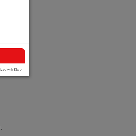
ized with Klaro!
,