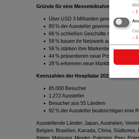
Wit
Gründe für eine Messeteilnahme (Ergebniss
↓
1
Über USD 3 Milliarden generiertes Gesc
Ana
80 % der Aussteller gewinnen neue pote
Coo
66 % schließen Geschäfte mit bestehen
↓
2
59 % bauen ihr Netzwerk aus
56 % stärken ihre Markenbekanntheit
44 % präsentieren neue Produkte
28 % erkennen neue Markttrends
Kennzahlen der Hospitalar 2025:
85.000 Besucher
1.272 Aussteller
Besucher aus 55 Ländern
92 % der Aussteller beabsichtigen eine 
Ausstellende Länder: Japan, Australien, Verein
Belgien, Brasilien, Kanada, China, Südkorea,
Italien, Malaysia, Mexiko, Pakistan, Peru, Pole