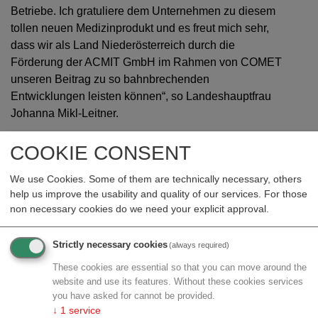
Betriebe. Ich gratuliere dem Unternehmen zu diesem
tollen neuen Medizinprodukt und es freut mich sehr,
dass wir als Land Niederösterreich durch die
Förderung der ACMIT GmbH im Rahmen von COMET
unseren Beitrag zu so bahnbrechenden
Entwicklungen leisten können“, so Landeshauptfrau
Johanna Mikl-Leitner.
Mit zunehmendem Alter verliert das Auge die Fähigkeit
COOKIE CONSENT
zur Anpassung an verschiedene Sehentfernungen.
Diese Alterssichtigkeit wird hauptsächlich durch eine
We use Cookies. Some of them are technically necessary, others
Verhärtung der natürlichen Augenlinse verursacht.
help us improve the usability and quality of our services. For those
non necessary cookies do we need your explicit approval.
Abhilfe kann die Implantation einer künstlichen Linse
(Intraokularlinse, IOL) schaffen, wobei verschiedene
Linsentypen zur Auswahl stehen. Vor der Operation ist
Strictly necessary cookies
(always required)
es daher wichtig, jeweils das individuell beste
These cookies are essential so that you can move around the
Linsenmodell zu finden. Das war bisher nur im
website and use its features. Without these cookies services
Rahmen eines ärztlichen Beratungsgesprächs und
you have asked for cannot be provided.
↓
1
service
anhand von Beispielbildern möglich.