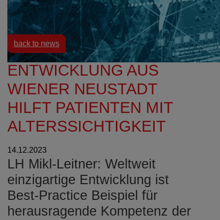
Resources
News
back to news
ENTWICKLUNG AUS
WIENER NEUSTADT
HILFT PATIENTEN MIT
ALTERSSICHTIGKEIT
14.12.2023
LH Mikl-Leitner: Weltweit
einzigartige Entwicklung ist
Best-Practice Beispiel für
herausragende Kompetenz der