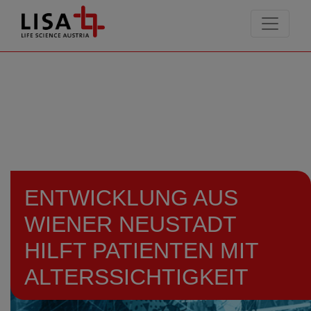
go to contents
ENTWICKLUNG AUS
WIENER NEUSTADT
HILFT PATIENTEN MIT
ALTERSSICHTIGKEIT