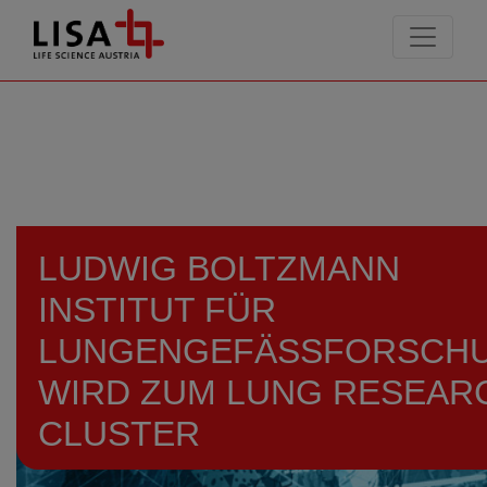
go to contents
LUDWIG BOLTZMANN
INSTITUT FÜR
LUNGENGEFÄSSFORSCHUN
IRD ZUM LUNG RESEARCH
LUSTER