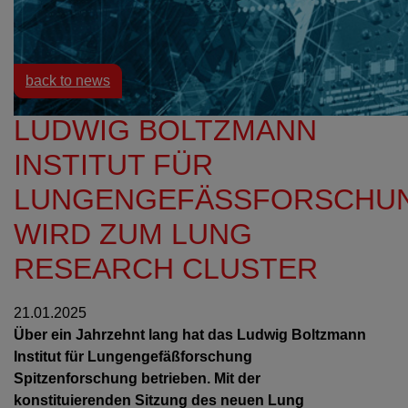
Resources
News
back to news
LUDWIG BOLTZMANN
INSTITUT FÜR
LUNGENGEFÄSSFORSCHUNG
IRD ZUM LUNG R
ESEARCH CLUSTER
21.01.2025
Über ein Jahrzehnt lang hat das Ludwig Boltzmann
Institut für Lungengefäßforschung
Spitzenforschung betrieben. Mit der
konstituierenden Sitzung des neuen Lung