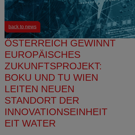
Resources
News
back to news
ÖSTERREICH GEWINNT
EUROPÄISCHES
ZUKUNFTSPROJEKT:
BOKU UND TU WIEN
LEITEN NEUEN
STANDORT DER
INNOVATIONSEINHEIT
EIT WATER