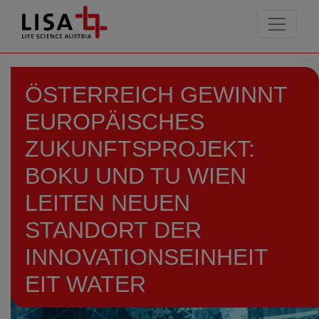
go to contents
ÖSTERREICH GEWINNT
EUROPÄISCHES
ZUKUNFTSPROJEKT:
BOKU UND TU WIEN
LEITEN NEUEN
STANDORT DER
INNOVATIONSEINHEIT
EIT WATER