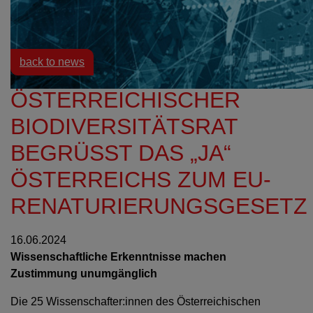
Resources
News
back to news
ÖSTERREICHISCHER
BIODIVERSITÄTSRAT
BEGRÜSST DAS „JA“ Ö
STERREICHS ZUM EU-R
ENATURIERUNGSGESETZ
16.06.2024
Wissenschaftliche Erkenntnisse machen
Zustimmung unumgänglich
Die 25 Wissenschafter:innen des Österreichischen