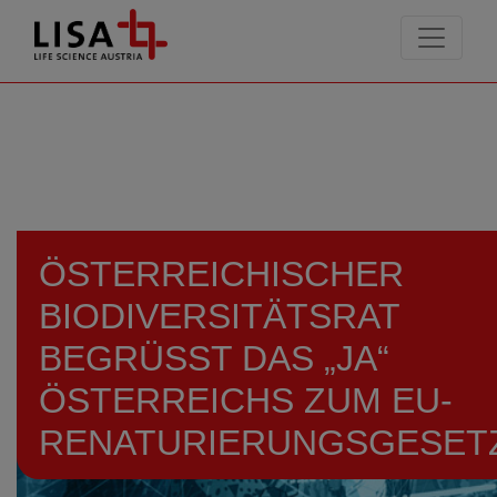
go to contents
ÖSTERREICHISCHER
BIODIVERSITÄTSRAT
BEGRÜSST DAS „JA“ Ö
STERREICHS ZUM EU-R
ENATURIERUNGSGESETZ