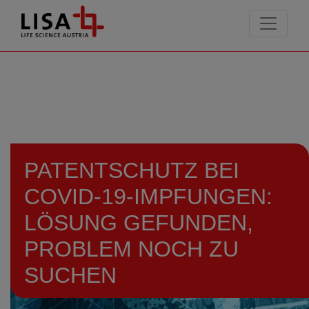
go to contents
PATENTSCHUTZ BEI
COVID-19-IMPFUNGEN:
LÖSUNG GEFUNDEN,
PROBLEM NOCH ZU
SUCHEN