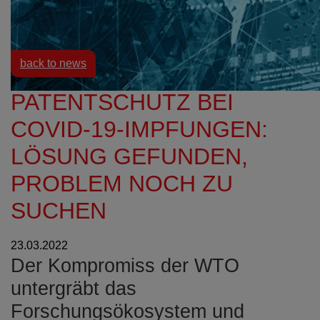
Resources
News
back to news
PATENTSCHUTZ BEI
COVID-19-IMPFUNGEN:
LÖSUNG GEFUNDEN,
PROBLEM NOCH ZU
SUCHEN
23.03.2022
Der Kompromiss der WTO
untergräbt das
Forschungsökosystem und