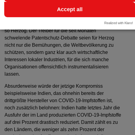
weitsichtig anerkennen, dass sich die EU und einzelne
Länder bisher gegen eine Patent-Weitergabe ohne
Accept all
jegliche finanzielle Entschädigung ausgesprochen
haben, anstatt dies als ‚Armutszeugnis‘ zu entwerten“,
Realized with Klaro!
so Herzog. Der Treiber für die seit Monaten
schwelende Patentschutz-Debatte seien für Herzog
nicht nur die Bemühungen, die Weltbevölkerung zu
schützen, sondern ganz klar auch wirtschaftliche
Interessen lokaler Industrien, für die sich manche
Organisationen offensichtlich instrumentalisieren
lassen.
Absurderweise würde der jetzige Kompromiss
beispielsweise Indien, das ohnehin bereits der
drittgrößte Hersteller von COVID-19-Impfstoffen ist,
noch zusätzlich belohnen: Indien hatte letztes Jahr die
Ausfuhr der im Land produzierten COVID-19-Impfstoffe
auf drei Prozent drastisch reduziert. Damit zählt es zu
den Ländern, die weniger als zehn Prozent der