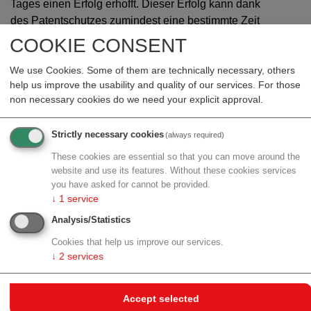
Tages einen Erfolg erhofft. Dieser Erfolg kann dank
des Patentschutzes zumindest eine bestimmte Zeit
lang abgesichert werden. „Hebt man diesen nun bei so
COOKIE CONSENT
bedeutsamen Innovationen wie COVID-19-Impfungen
auf, ist das ein fatales Zeichen für zukünftige
We use Cookies. Some of them are technically necessary, others
help us improve the usability and quality of our services. For those
Forschungs- und Entwicklungsaktivitäten“, ist Herzog
non necessary cookies do we need your explicit approval.
überzeugt.
Die Aufhebung des Patentschutzes soll laut dem
Strictly necessary cookies
(always required)
Kompromiss zeitlich befristet und nur für Länder gültig
These cookies are essential so that you can move around the
sein, die im Jahr 2021 weniger als 10 Prozent der
website and use its features. Without these cookies services
weltweit produzierten COVID-19-Impfstoffe exportiert
you have asked for cannot be provided.
haben. „Das ändert aber nichts an der Tatsache, dass
↓
1
service
wichtige Daten von Entwicklungs- und
Analysis/Statistics
Herstellungsprozessen durch die Weitergabe für
Cookies that help us improve our services.
immer entwertet sind. Da mag man die wertvollen
↓
2
services
Dokumente wieder in den Schrank sperren, wie man
möchte. Eine zeitliche Befristung ist in dieser Hinsicht
vollkommen wirkungslos. Man sollte es daher als
Accept selected