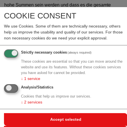
hohe Summen sein werden und dass es die gesamte
Branche treffen wird, egal ob ein Unternehmen ein
COOKIE CONSENT
innovatives oder bewährtes Produkt im Portfolio hat.“
We use Cookies. Some of them are technically necessary, others
Die Belastung wird aber speziell bei jenen
help us improve the usability and quality of our services. For those
Unternehmen stark spürbar werden, die im
non necessary cookies do we need your explicit approval.
Generikasektor tätig sind. Denn dort herrscht, nicht nur
aber vor allem auch in Österreich, generell ein
Strictly necessary cookies
(always required)
immenser Preisdruck. „Wenn die Unternehmen dann
These cookies are essential so that you can move around the
auch noch mit derartigen Verbindlichkeiten konfrontiert
website and use its features. Without these cookies services
werden, wie es nun vorgesehen ist, dann werden uns
you have asked for cannot be provided.
am Ende des Tages viele Medikamente fehlen. Weil
↓
1
service
sie entweder ganz vom Markt verschwinden oder weil
Analysis/Statistics
die Unternehmen noch enger kalkulieren und
Cookies that help us improve our services.
einsparen müssen“, ist Herzog überzeugt. „Das heißt
↓
2
services
im Klartext: vermeintlicher Umweltschutz auf Kosten
der Patientinnen und Patienten“, so der
Verbandsvertreter.
Accept selected