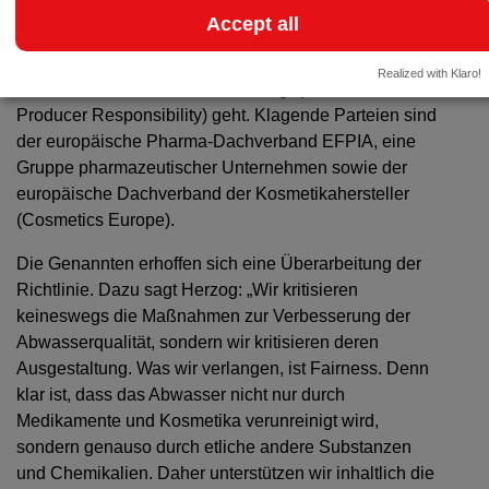
Geklagt wird im Konkreten gegen Artikel 9 der
Accept all
Kommunalen Abwasserrichtlinie („Urban Wastewater
Treatmend Directive“), in dem es um die sogenannte
Realized with Klaro!
„erweiterte Herstellerverantwortung“ (Extended
Producer Responsibility) geht. Klagende Parteien sind
der europäische Pharma-Dachverband EFPIA, eine
Gruppe pharmazeutischer Unternehmen sowie der
europäische Dachverband der Kosmetikahersteller
(Cosmetics Europe).
Die Genannten erhoffen sich eine Überarbeitung der
Richtlinie. Dazu sagt Herzog: „Wir kritisieren
keineswegs die Maßnahmen zur Verbesserung der
Abwasserqualität, sondern wir kritisieren deren
Ausgestaltung. Was wir verlangen, ist Fairness. Denn
klar ist, dass das Abwasser nicht nur durch
Medikamente und Kosmetika verunreinigt wird,
sondern genauso durch etliche andere Substanzen
und Chemikalien. Daher unterstützen wir inhaltlich die