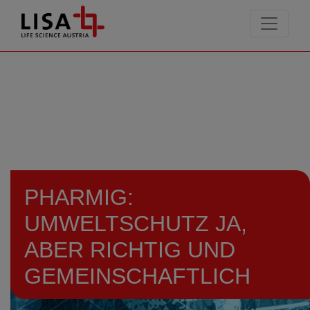
go to contents
PHARMIG:
UMWELTSCHUTZ JA,
ABER RICHTIG UND
GEMEINSCHAFTLICH