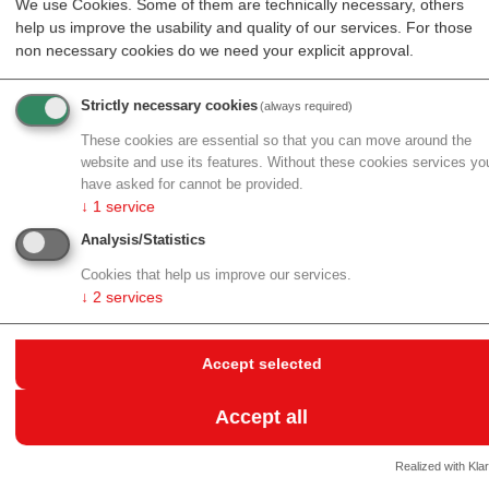
We use Cookies. Some of them are technically necessary, others
digitalisiert“, sagt aws Geschäftsführer Bernhard
help us improve the usability and quality of our services. For those
Sagmeister. Darauf konnte die aws nun aufbauen.
non necessary cookies do we need your explicit approval.
„Eine Abwicklung eines so großen Programms wäre
ohne unsere konsequente Arbeit an der
Strictly necessary cookies
(always required)
Förderungsabwicklung nicht möglich. Dass wir damit
These cookies are essential so that you can move around the
richtig gelegen sind, zeigen aber nicht nur die
website and use its features. Without these cookies services yo
Leistungszahlen, sondern auch das überaus positive
have asked for cannot be provided.
Feedback der österreichischen Unternehmen“, fasst
↓
1
service
Bernhard Sagmeister zusammen.
Analysis/Statistics
Deutliche Steigerungen im aws
Cookies that help us improve our services.
↓
2
services
Kerngeschäft zur Finanzierung
von Innovationen und
Accept selected
Wachstum
Accept all
„Äußerst positiv ist aber auch der Rückblick auf das
aws Kerngeschäft zur Finanzierung von Innovationen
Realized with Klar
und Wachstum“, ergänzt aws Geschäftsführerin