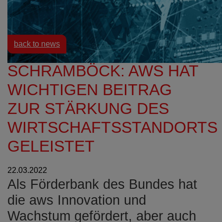
Resources
News
back to news
SCHRAMBÖCK: AWS HAT
WICHTIGEN BEITRAG
ZUR STÄRKUNG DES
WIRTSCHAFTSSTANDORTS
GELEISTET
22.03.2022
Als Förderbank des Bundes hat
die aws Innovation und
Wachstum gefördert, aber auch