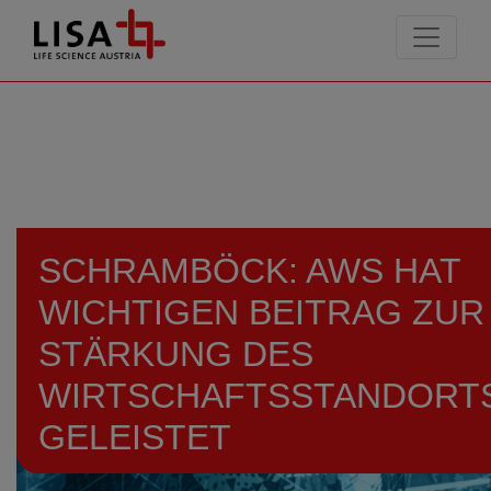
go to contents
SCHRAMBÖCK: AWS HAT
WICHTIGEN BEITRAG ZUR
STÄRKUNG DES
WIRTSCHAFTSSTANDORT
GELEISTET