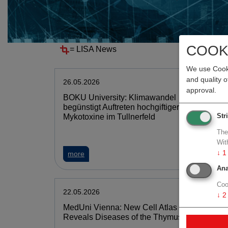
NEWS
COOK
=
LISA News
We use Cooki
and quality 
26.05.2026
26.05
approval.
BOKU University: Klimawandel
FFG: 
begünstigt Auftreten hochgiftiger
Excel
Mykotoxine im Tullnerfeld
Tech 
Str
The
Wit
↓
1
about BOKU University: Klimawandel begünsti
more
mor
Ana
Coo
22.05.2026
21.05
↓
2
MedUni Vienna: New Cell Atlas
TU W
Reveals Diseases of the Thymus
out A
wisse