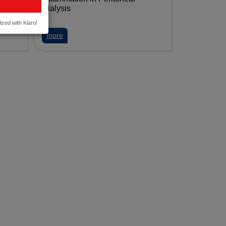
Dialysis
ized with Klaro!
aftliche Ausgründungen ermöglichen
ichische Start-ups als „Born Global Champions 2026“ ausgezeichnet
about MedUni Vienna: New Christian Doppler Labora
more
agement für pharmazeutische Lohnfertigung