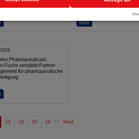
ründungen ermöglichen
Real
ls Diseases of the Thymus
about TU Wien: Neue Academic Spin-out Alliance soll mehr wissensch
about WKÖ: Zehn österre
e
more
.2026
lex Pharmaceuticals:
n Fuchs verstärkt Partner
gement für pharmazeutische
ertigung
g steht unter Druck
about Complex Pharmaceuticals: Jürgen Fuchs verstärkt Partner Man
e
…
13
14
15
16
Next