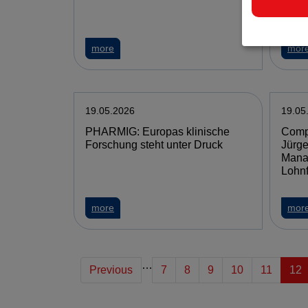
Ausg
about MedUni Vienna: New Cell Atlas Revea
more
mor
19.05.2026
19.05
PHARMIG: Europas klinische
Comp
Forschung steht unter Druck
Jürge
Mana
Lohnf
about PHARMIG: Europas klinische Forschun
more
mor
…
Previous
7
8
9
10
11
12