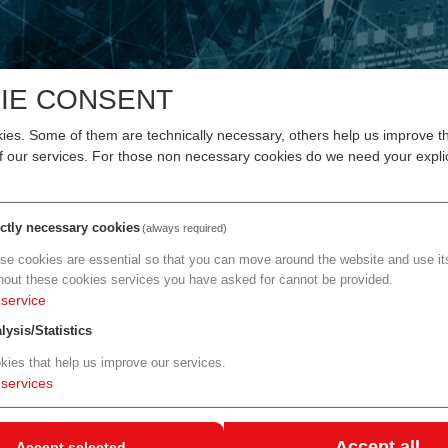
IE CONSENT
es. Some of them are technically necessary, others help us improve th
of our services. For those non necessary cookies do we need your explic
.2026
26.05.2026
Österreich startet Seal of
enGenes Biotech und North
lence-Förderung für Deep-
Biologics bündeln Kräfte für
und Spitzenforschung
schnellere Entwicklung
ictly necessary cookies
(always required)
rekombinanter Proteine
se cookies are essential so that you can move around the website and use its
hout these cookies services you have asked for cannot be provided.
service
gt Auftreten hochgiftiger Mykotoxine im Tullnerfeld
about FFG: Österreich startet Seal of Excellence-Förderung für Deep
about enGenes Biotech un
e
more
lysis/Statistics
kies that help us improve our services.
.2026
21.05.2026
services
ien: Neue Academic Spin-
WKÖ: Zehn österreichische S
lliance soll mehr
ups als „Born Global Champ
nschaftliche
2026“ ausgezeichnet
Accept all
Accept selected