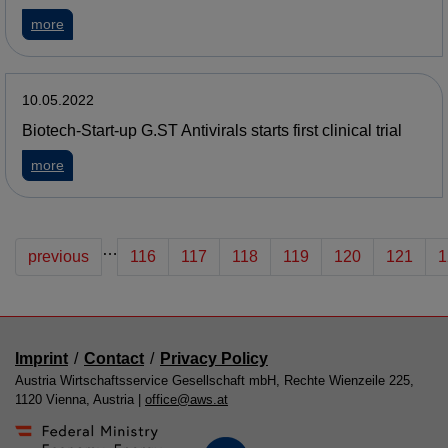
more
10.05.2022
Biotech-Start-up G.ST Antivirals starts first clinical trial
more
…
previous
116
117
118
119
120
121
1
Imprint
/
Contact
/
Privacy Policy
Austria Wirtschaftsservice Gesellschaft mbH, Rechte Wienzeile 225,
1120 Vienna, Austria |
office@aws.at