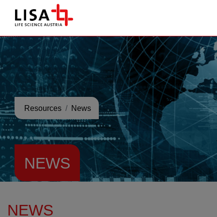
go to contents
Resources
News
NEWS
NEWS